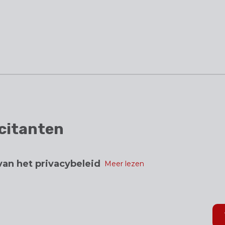
licitanten
an het privacybeleid
Meer lezen