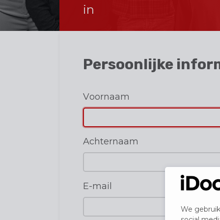
in
Persoonlijke info
Voornaam
Achternaam
E-mail
We gebruik
social med