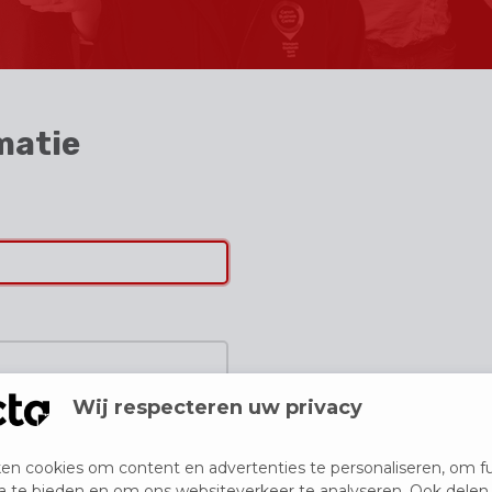
rmatie
Wij respecteren uw privacy
Telefoon
(niet verplicht)
en cookies om content en advertenties te personaliseren, om fu
ia te bieden en om ons websiteverkeer te analyseren. Ook delen