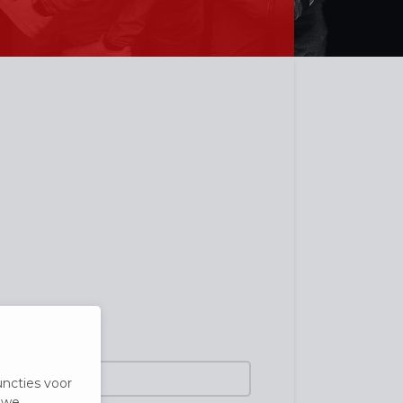
ncties voor
 we