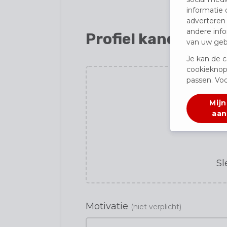
informatie 
adverteren
andere info
Profiel kandidaat
van uw gebr
Je kan de c
cookieknop
passen. Voo
Mijn
aan
Sl
Motivatie
(niet verplicht)