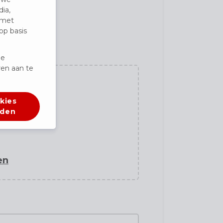
ia,
 met
op basis
de
en aan te
kies
rden
en